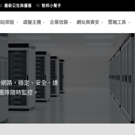
最新公告與優惠
智邦小幫手
網站架設
虛擬主機
企業信箱
網址與資安
雲端工具
骨幹網路，穩定、安全、速
團隊隨時監控。