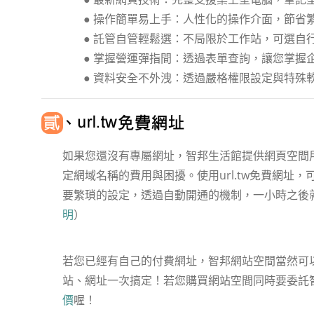
● 操作簡單易上手：人性化的操作介面，節省
● 託管自管輕鬆選：不局限於工作站，可選自
● 掌握營運彈指間：透過表單查詢，讓您掌握
● 資料安全不外洩：透過嚴格權限設定與特殊
如果您還沒有專屬網址，智邦生活館提供網頁空間用戶
定網域名稱的費用與困擾。使用url.tw免費網址
要繁瑣的設定，透過自動開通的機制，一小時之後
明
）
若您已經有自己的付費網址，智邦網站空間當然可
站、網址一次搞定！若您購買網站空間同時要委託
價
喔！