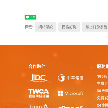
標籤:
網站架設
民宿訂房
線上訂房系統
合作夥伴
服務
100
主機
30天
免費
24小