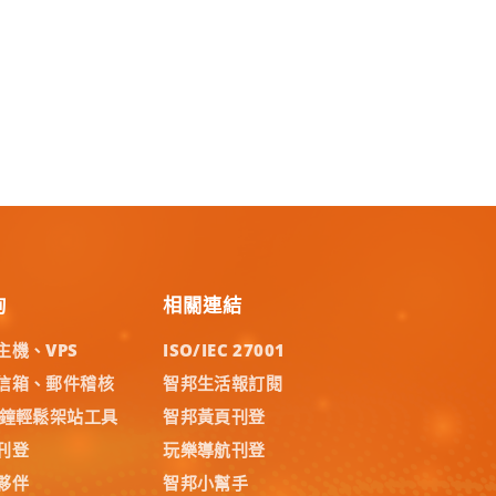
詢
相關連結
主機、VPS
ISO/IEC 27001
信箱、郵件稽核
智邦生活報訂閱
分鐘輕鬆架站工具
智邦黃頁刊登
刊登
玩樂導航刊登
夥伴
智邦小幫手