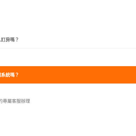
人訂房嗎？
個系統嗎？
您的專屬客服辦理