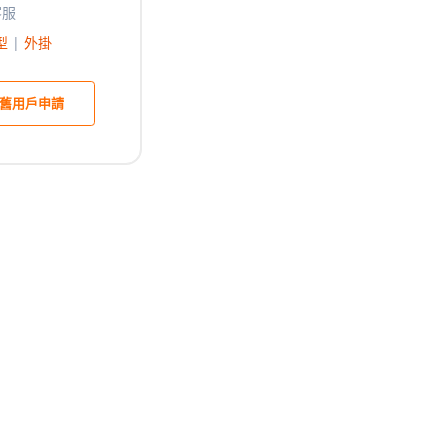
客服
型
|
外掛
舊用戶申請