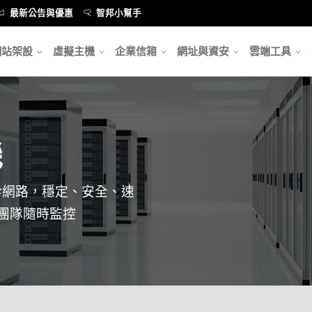
最新公告與優惠
智邦小幫手
網站架設
虛擬主機
企業信箱
網址與資安
雲端工具
機
骨幹網路，穩定、安全、速
團隊隨時監控