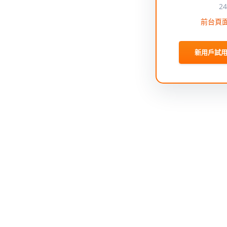
2
前台頁
新用戶試