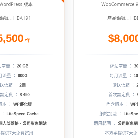
WordPress 版本
WooCommerce
編號：HBA191
產品編號：HBB
5,500
$8,00
/年
站空間 ：
網站空間 ：
20 GB
30
月流量 ：
每月流量 ：
800G
10
送信箱 ：
贈送信箱 ：
2個
設定費 ：
首次設定費 ：
$ 450
$
版本 ：
內含版本 ：
WP優化版
WP
 ：
網站加速 ：
LiteSpeed Cache
LiteSpe
適用範圍 ：
個人部落格、公司形象網站
公司形象網
案提供7天免費試用
本方案提供7天免