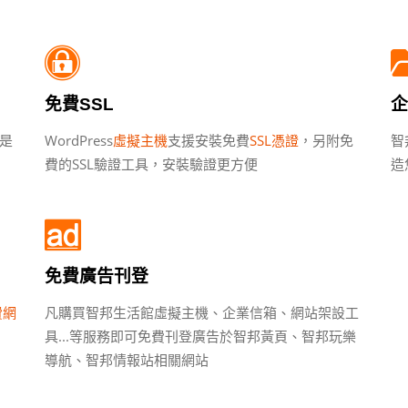
免費SSL
企
都是
WordPress
虛擬主機
支援安裝免費
SSL憑證
，另附免
智
費的SSL驗證工具，安裝驗證更方便
造
免費廣告刊登
費網
凡購買智邦生活館虛擬主機、企業信箱、網站架設工
具...等服務即可免費刊登廣告於智邦黃頁、智邦玩樂
導航、智邦情報站相關網站