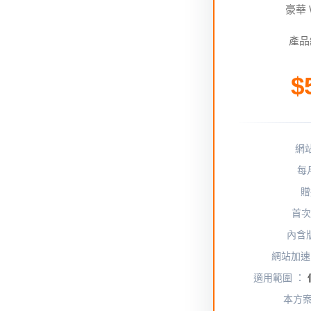
豪華 
產品
$
網
每
贈
首次
內含
網站加速
適用範圍 ：
本方