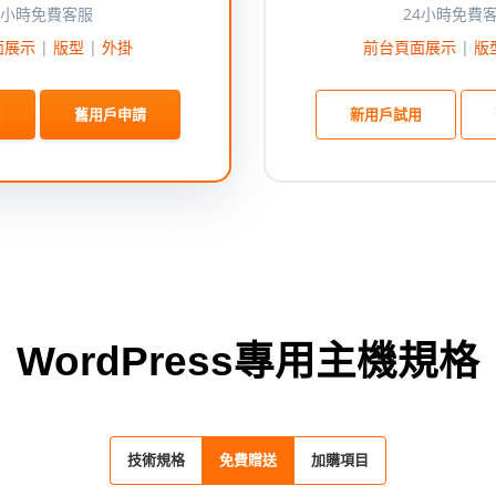
4小時免費客服
24小時免費
面展示
|
版型
|
外掛
前台頁面展示
|
版
用
舊用戶申請
新用戶試用
WordPress專用主機規格
技術規格
免費贈送
加購項目