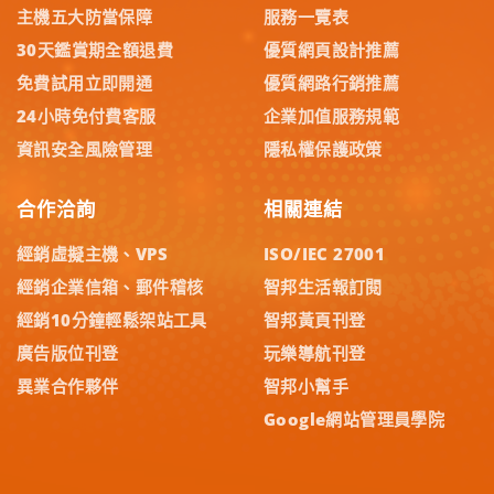
主機五大防當保障
服務一覽表
30天鑑賞期全額退費
優質網頁設計推薦
免費試用立即開通
優質網路行銷推薦
24小時免付費客服
企業加值服務規範
資訊安全風險管理
隱私權保護政策
合作洽詢
相關連結
經銷虛擬主機、VPS
ISO/IEC 27001
經銷企業信箱、郵件稽核
智邦生活報訂閱
經銷10分鐘輕鬆架站工具
智邦黃頁刊登
廣告版位刊登
玩樂導航刊登
異業合作夥伴
智邦小幫手
Google網站管理員學院