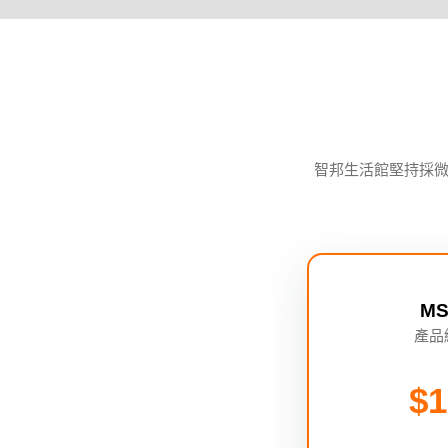
智邦生活館堅持採微
MS
產品
$1