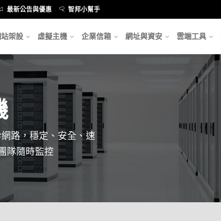
最新公告與優惠
智邦小幫手
網站架設
虛擬主機
企業信箱
網址與資安
雲端工具
機
骨幹網路，穩定、安全、速
團隊隨時監控