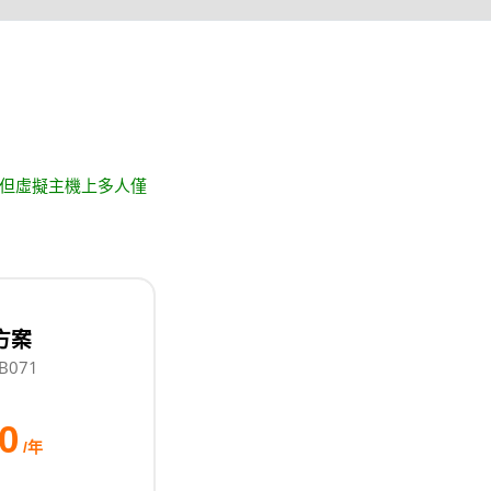
便宜，但虛擬主機上多人僅
B方案
071
0
/年