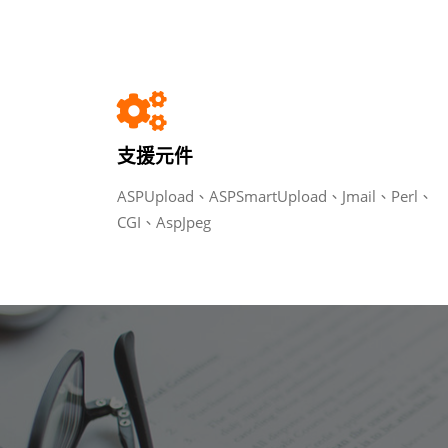
支援元件
ASPUpload、ASPSmartUpload、Jmail、Perl、
CGI、AspJpeg