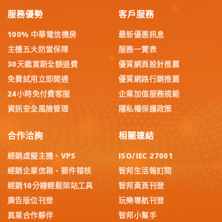
服務優勢
客戶服務
100% 中華電信機房
最新優惠訊息
主機五大防當保障
服務一覽表
30天鑑賞期全額退費
優質網頁設計推薦
免費試用立即開通
優質網路行銷推薦
24小時免付費客服
企業加值服務規範
資訊安全風險管理
隱私權保護政策
合作洽詢
相關連結
經銷虛擬主機、VPS
ISO/IEC 27001
經銷企業信箱、郵件稽核
智邦生活報訂閱
經銷10分鐘輕鬆架站工具
智邦黃頁刊登
廣告版位刊登
玩樂導航刊登
異業合作夥伴
智邦小幫手