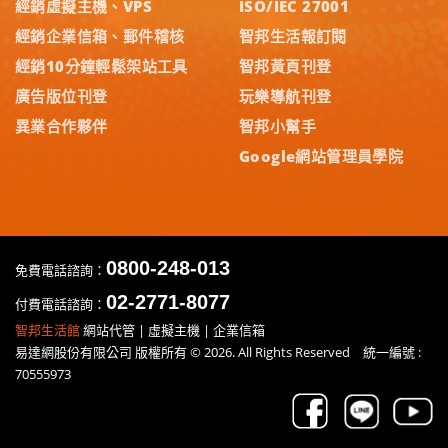
經銷虛擬主機、VPS
ISO/IEC 27001
經銷企業信箱、郵件稽核
智邦生活報訂閱
經銷10分鐘輕鬆架站工具
智邦黃頁刊登
廣告版位刊登
玩樂導航刊登
異業合作夥伴
智邦小幫手
Google網站管理員學院
0800-248-013
免費電話諮詢：
02-2771-8077
付費電話諮詢：
智邦生活館
網站代管 | 虛擬主機 | 企業信箱
易達網股份有限公司 版權所有 © 2026. All Rights Reserved 統一編號 :
70555973