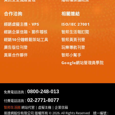
合作洽詢
相關連結
經銷虛擬主機、VPS
ISO/IEC 27001
經銷企業信箱、郵件稽核
智邦生活報訂閱
經銷10分鐘輕鬆架站工具
智邦黃頁刊登
廣告版位刊登
玩樂導航刊登
異業合作夥伴
智邦小幫手
Google網站管理員學院
0800-248-013
免費電話諮詢：
02-2771-8077
付費電話諮詢：
智邦生活館
網站代管 | 虛擬主機 | 企業信箱
易達網股份有限公司 版權所有 © 2026. All Rights Reserved 統一編號 :