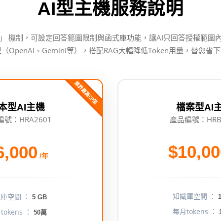
AI型主機服務說明
」 機制，可設定回答範圍限制與函式庫功能，讓AI只回答授權範圍
（OpenAI、Gemini等），搭配RAG大幅降低Token用量，替您省
業界最高CP值
檔案型AI
本型AI主機
產品編號：HRB
號：HRA2601
$10,00
6,000
/年
知識庫空間 ：
庫空間 ：
1
5 GB
每月tokens ：
tokens ：
50萬