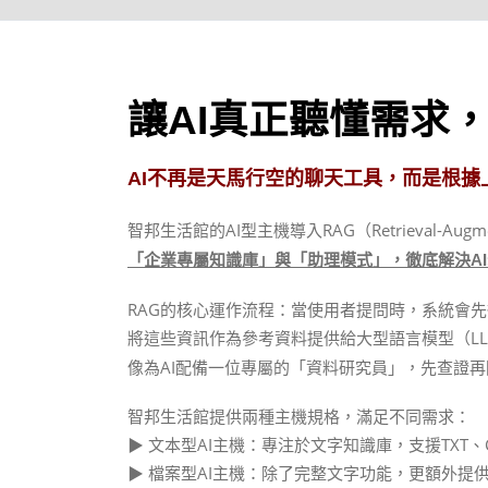
讓AI真正聽懂需求
AI不再是天馬行空的聊天工具，而是根
智邦生活館的AI型主機導入RAG（Retrieval-Augm
「企業專屬知識庫」與「助理模式」，徹底解決A
RAG的核心運作流程：當使用者提問時，系統會
將這些資訊作為參考資料提供給大型語言模型（LL
像為AI配備一位專屬的「資料研究員」，先查證再
智邦生活館提供兩種主機規格，滿足不同需求：
▶ 文本型AI主機：專注於文字知識庫，支援TXT
▶ 檔案型AI主機：除了完整文字功能，更額外