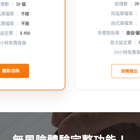
助理數 ：
理數 ：
20
10 個
知識庫檔案 ：
識庫檔案 ：
不限
函式庫檔案 ：
式庫檔案 ：
不限
多模態助理 ：
設定費 ：
語音/圖
$ 450
首次設定費 ：
4小時免費客服
$
24小時免費
購買/諮詢
即將推出