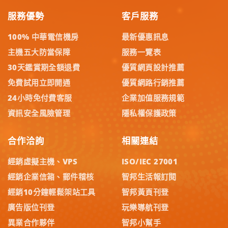
服務優勢
客戶服務
100% 中華電信機房
最新優惠訊息
主機五大防當保障
服務一覽表
30天鑑賞期全額退費
優質網頁設計推薦
免費試用立即開通
優質網路行銷推薦
24小時免付費客服
企業加值服務規範
資訊安全風險管理
隱私權保護政策
合作洽詢
相關連結
經銷虛擬主機、VPS
ISO/IEC 27001
經銷企業信箱、郵件稽核
智邦生活報訂閱
經銷10分鐘輕鬆架站工具
智邦黃頁刊登
廣告版位刊登
玩樂導航刊登
異業合作夥伴
智邦小幫手