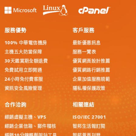
服務優勢
客戶服務
100% 中華電信機房
最新優惠訊息
主機五大防當保障
服務一覽表
30天鑑賞期全額退費
優質網頁設計推薦
免費試用立即開通
優質網路行銷推薦
24小時免付費客服
企業加值服務規範
資訊安全風險管理
隱私權保護政策
合作洽詢
相關連結
經銷虛擬主機、VPS
ISO/IEC 27001
經銷企業信箱、郵件稽核
智邦生活報訂閱
經銷10分鐘輕鬆架站工具
智邦黃頁刊登