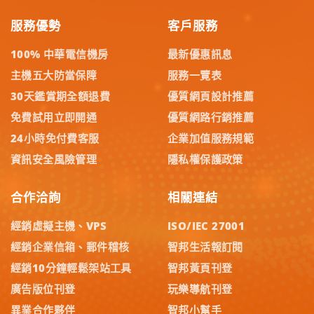
服務優勢
客戶服務
100% 中華電信機房
最新優惠訊息
主機五大防當保障
服務一覽表
30天鑑賞期全額退費
優質網頁設計推薦
免費試用立即開通
優質網路行銷推薦
24小時免付費客服
企業加值服務規範
資訊安全風險管理
隱私權保護政策
合作洽詢
相關連結
經銷虛擬主機、VPS
ISO/IEC 27001
經銷企業信箱、郵件稽核
智邦生活報訂閱
經銷10分鐘輕鬆架站工具
智邦黃頁刊登
廣告版位刊登
玩樂導航刊登
異業合作夥伴
智邦小幫手