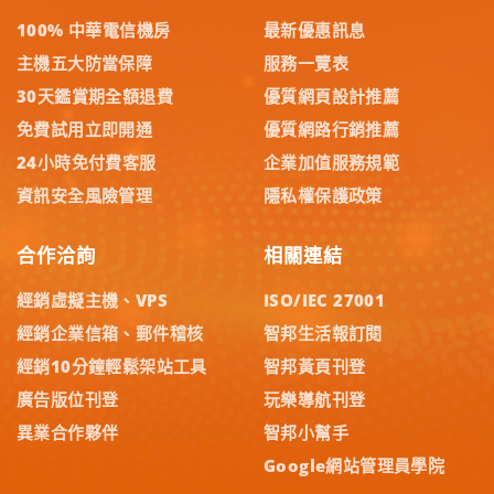
100% 中華電信機房
最新優惠訊息
主機五大防當保障
服務一覽表
30天鑑賞期全額退費
優質網頁設計推薦
免費試用立即開通
優質網路行銷推薦
24小時免付費客服
企業加值服務規範
資訊安全風險管理
隱私權保護政策
合作洽詢
相關連結
經銷虛擬主機、VPS
ISO/IEC 27001
經銷企業信箱、郵件稽核
智邦生活報訂閱
經銷10分鐘輕鬆架站工具
智邦黃頁刊登
廣告版位刊登
玩樂導航刊登
異業合作夥伴
智邦小幫手
Google網站管理員學院