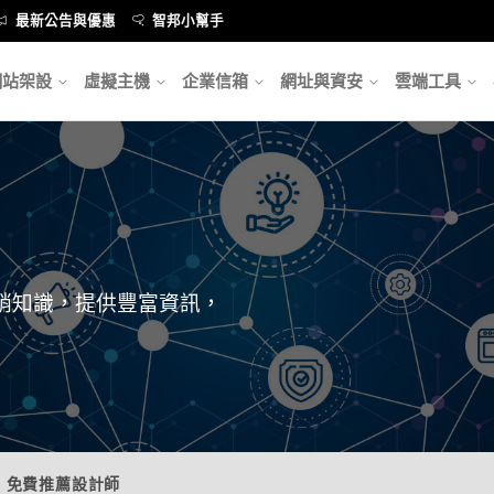
最新公告與優惠
智邦小幫手
網站架設
虛擬主機
企業信箱
網址與資安
雲端工具
銷知識，提供豐富資訊，
 免費推薦設計師