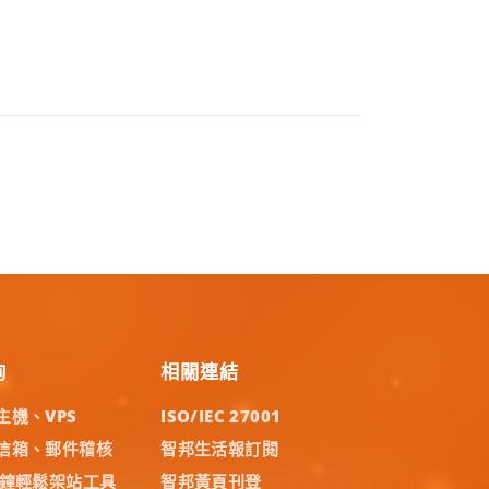
詢
相關連結
主機、VPS
ISO/IEC 27001
信箱、郵件稽核
智邦生活報訂閱
分鐘輕鬆架站工具
智邦黃頁刊登