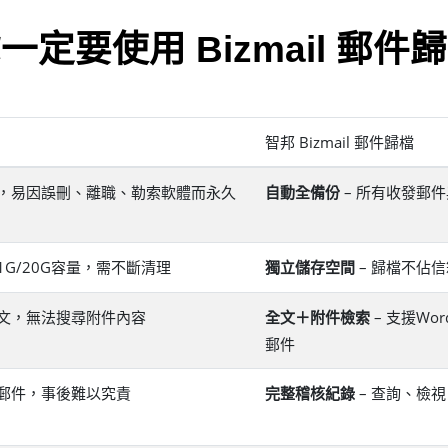
一定要使用 Bizmail 郵件
智邦 Bizmail 郵件歸檔
，易因誤刪、離職、勒索軟體而永久
– 所有收發郵
自動全備份
G/20G容量，需不斷清理
– 歸檔不佔
獨立儲存空間
文，無法搜尋附件內容
– 支援Wo
全文＋附件檢索
郵件
郵件，事後難以究責
– 查詢、檢
完整稽核紀錄