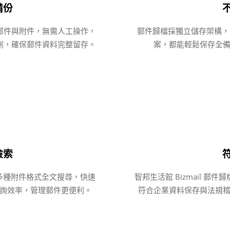
備份
郵件與附件，無需人工操作，
郵件歸檔採獨立儲存架構，不
刪，確保郵件資料完整留存。
案，都能輕鬆保存全
檢索
DF 等多種附件格式全文搜尋，快速
智邦生活館 Bizmail 
詢效率，管理郵件更便利。
符合企業資料保存與法規