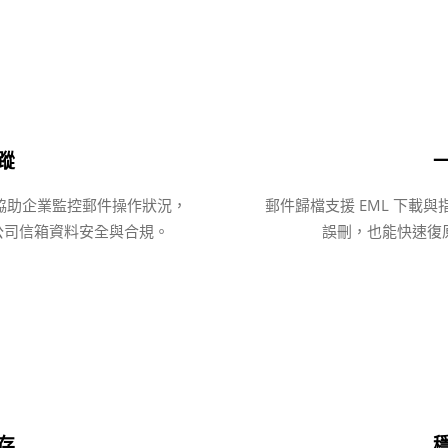
蹤
協助企業監控郵件操作狀況，
郵件歸檔支援 EML 下載
障公司信箱資料安全與合規。
誤刪，也能快速復
存