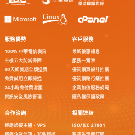
服務優勢
客戶服務
100% 中華電信機房
最新優惠訊息
主機五大防當保障
服務一覽表
30天鑑賞期全額退費
優質網頁設計推薦
免費試用立即開通
優質網路行銷推薦
24小時免付費客服
企業加值服務規範
資訊安全風險管理
隱私權保護政策
合作洽詢
相關連結
經銷虛擬主機、VPS
ISO/IEC 27001
經銷企業信箱、郵件稽核
智邦生活報訂閱