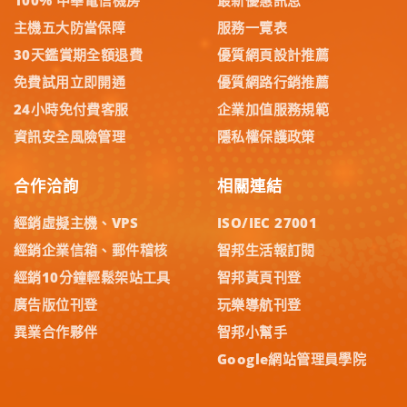
100% 中華電信機房
最新優惠訊息
主機五大防當保障
服務一覽表
30天鑑賞期全額退費
優質網頁設計推薦
免費試用立即開通
優質網路行銷推薦
24小時免付費客服
企業加值服務規範
資訊安全風險管理
隱私權保護政策
合作洽詢
相關連結
經銷虛擬主機、VPS
ISO/IEC 27001
經銷企業信箱、郵件稽核
智邦生活報訂閱
經銷10分鐘輕鬆架站工具
智邦黃頁刊登
廣告版位刊登
玩樂導航刊登
異業合作夥伴
智邦小幫手
Google網站管理員學院