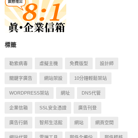
標籤
勒索病毒
虛擬主機
免費版型
設計師
關鍵字廣告
網站架設
10分鐘輕鬆架站
WORDPRESS架站
網址
DNS代管
企業信箱
SSL安全憑證
廣告刊登
廣告行銷
智邦生活館
網站
網頁空間
網站代管
雲端工具
郵件全備份
郵件稽核