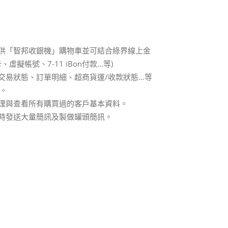
提供「智邦收銀機」購物車並可結合綠界線上金
虛擬帳號、7-11 iBon付款...等)
交易狀態、訂單明細、超商貨運/收款狀態...等
。
管理與查看所有購買過的客戶基本資料。
同時發送大量簡訊及製做罐頭簡訊。