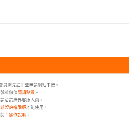
，非會員需先註冊並申請網站串接。
帳號並儲值
簡訊點數
。
情請洽詢綠界客服人員。
輕鬆架站進階版
才能使用。
參閱：
操作說明
。