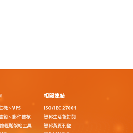
詢
相關連結
主機、VPS
ISO/IEC 27001
信箱、郵件稽核
智邦生活報訂閱
分鐘輕鬆架站工具
智邦黃頁刊登