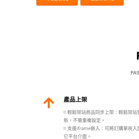
F
產品上架
⌑ 輕鬆架站商品同步上架：輕鬆架
新，不需重複設定。
⌑ 支援iframe嵌入：可將訂購單崁入部落
它平台介面。