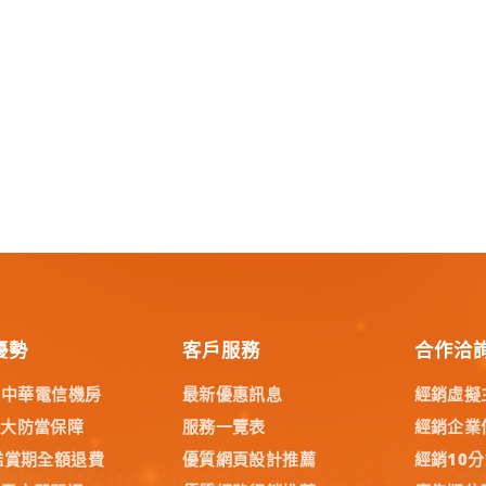
優勢
客戶服務
合作洽
% 中華電信機房
最新優惠訊息
經銷虛擬
五大防當保障
服務一覽表
經銷企業
鑑賞期全額退費
優質網頁設計推薦
經銷10