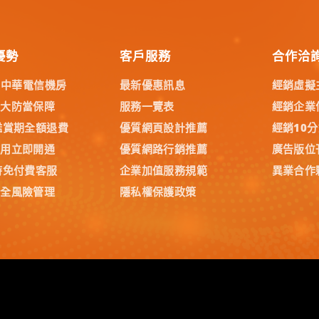
優勢
客戶服務
合作洽
% 中華電信機房
最新優惠訊息
經銷虛擬
五大防當保障
服務一覽表
經銷企業
鑑賞期全額退費
優質網頁設計推薦
經銷10
試用立即開通
優質網路行銷推薦
廣告版位
時免付費客服
企業加值服務規範
異業合作
安全風險管理
隱私權保護政策