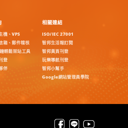
詢
相關連結
主機、VPS
ISO/IEC 27001
信箱、郵件稽核
智邦生活報訂閱
分鐘輕鬆架站工具
智邦黃頁刊登
刊登
玩樂導航刊登
夥伴
智邦小幫手
Google網站管理員學院