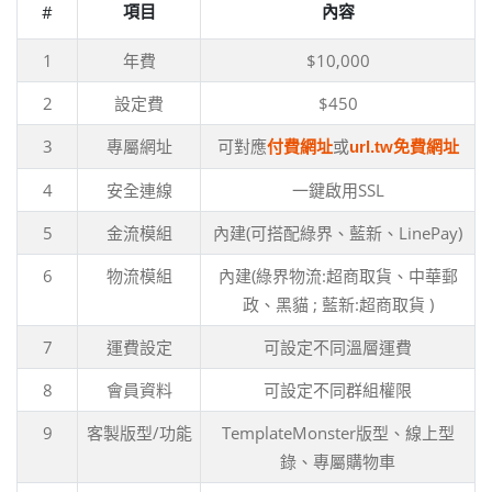
#
項目
內容
1
年費
$10,000
2
設定費
$450
3
專屬網址
可對應
或
付費網址
url.tw免費網址
4
安全連線
一鍵啟用SSL
5
金流模組
內建(可搭配綠界、藍新、LinePay)
6
物流模組
內建(綠界物流:超商取貨、中華郵
政、黑貓 ; 藍新:超商取貨 )
7
運費設定
可設定不同溫層運費
8
會員資料
可設定不同群組權限
9
客製版型/功能
TemplateMonster版型、線上型
錄、專屬購物車