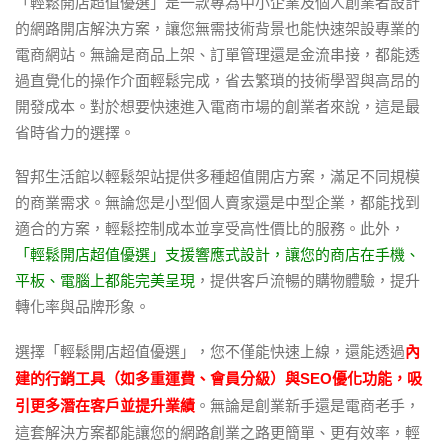
「輕鬆開店超值優選」是一款專為中小企業及個人創業者設計
的網路開店解決方案，讓您無需技術背景也能快速架設專業的
電商網站。無論是商品上架、訂單管理還是金流串接，都能透
過直覺化的操作介面輕鬆完成，省去繁瑣的技術學習與高昂的
開發成本。對於想要快速進入電商市場的創業者來說，這是最
省時省力的選擇。
智邦生活館以輕鬆架站提供多種超值開店方案，滿足不同規模
的商業需求。無論您是小型個人賣家還是中型企業，都能找到
適合的方案，輕鬆控制成本並享受高性價比的服務。此外，
「輕鬆開店超值優選」支援響應式設計，讓您的商店在手機、
平板、電腦上都能完美呈現
，提供客戶流暢的購物體驗，提升
轉化率與品牌形象。
選擇「輕鬆開店超值優選」，您不僅能快速上線，還能透過
內
建的行銷工具（如多重運費、會員分級）與SEO優化功能，吸
。無論是創業新手還是電商老手，
引更多潛在客戶並提升業績
這套解決方案都能讓您的網路創業之路更簡單、更有效率，輕