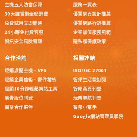
主機五大防當保障
服務一覽表
30天鑑賞期全額退費
優質網頁設計推薦
免費試用立即開通
優質網路行銷推薦
24小時免付費客服
企業加值服務規範
資訊安全風險管理
隱私權保護政策
合作洽詢
相關連結
經銷虛擬主機、VPS
ISO/IEC 27001
經銷企業信箱、郵件稽核
智邦生活報訂閱
經銷10分鐘輕鬆架站工具
智邦黃頁刊登
廣告版位刊登
玩樂導航刊登
異業合作夥伴
智邦小幫手
Google網站管理員學院