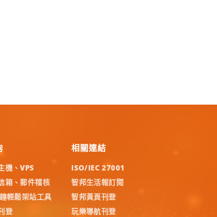
詢
相關連結
主機、VPS
ISO/IEC 27001
信箱、郵件稽核
智邦生活報訂閱
分鐘輕鬆架站工具
智邦黃頁刊登
刊登
玩樂導航刊登