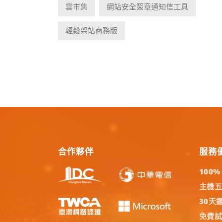
雲市集
網站安全簽章通知信工具
輕鬆架站商務版
合作夥伴
服務
100
主機
30天
免費