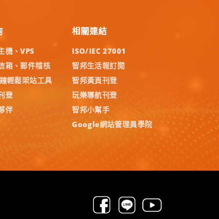
詢
相關連結
主機、VPS
ISO/IEC 27001
信箱、郵件稽核
智邦生活報訂閱
分鐘輕鬆架站工具
智邦黃頁刊登
刊登
玩樂導航刊登
夥伴
智邦小幫手
Google網站管理員學院