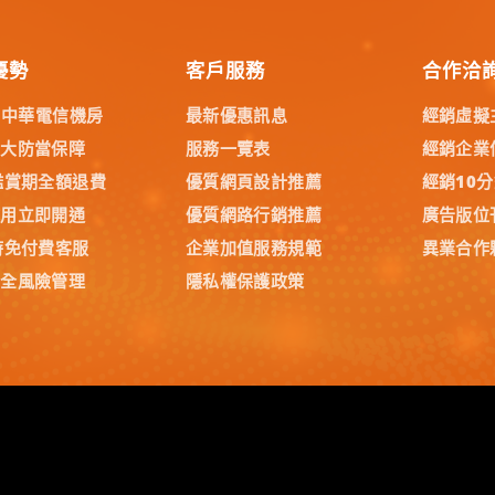
優勢
客戶服務
合作洽
% 中華電信機房
最新優惠訊息
經銷虛擬
五大防當保障
服務一覽表
經銷企業
鑑賞期全額退費
優質網頁設計推薦
經銷10
試用立即開通
優質網路行銷推薦
廣告版位
時免付費客服
企業加值服務規範
異業合作
安全風險管理
隱私權保護政策