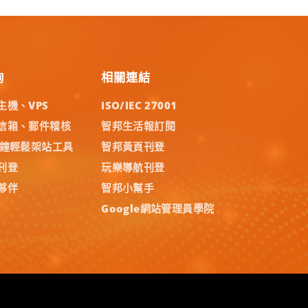
詢
相關連結
主機、VPS
ISO/IEC 27001
信箱、郵件稽核
智邦生活報訂閱
分鐘輕鬆架站工具
智邦黃頁刊登
刊登
玩樂導航刊登
夥伴
智邦小幫手
Google網站管理員學院