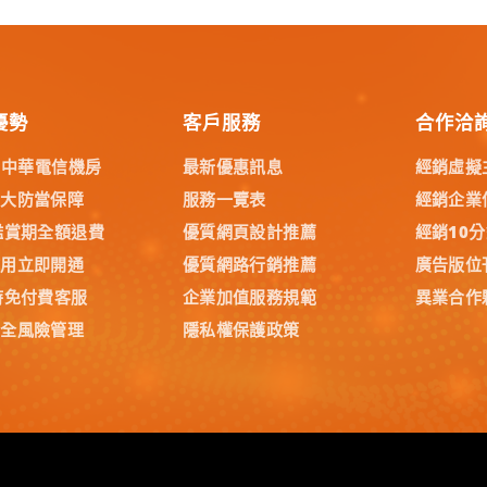
優勢
客戶服務
合作洽
% 中華電信機房
最新優惠訊息
經銷虛擬
五大防當保障
服務一覽表
經銷企業
鑑賞期全額退費
優質網頁設計推薦
經銷10
試用立即開通
優質網路行銷推薦
廣告版位
時免付費客服
企業加值服務規範
異業合作
安全風險管理
隱私權保護政策