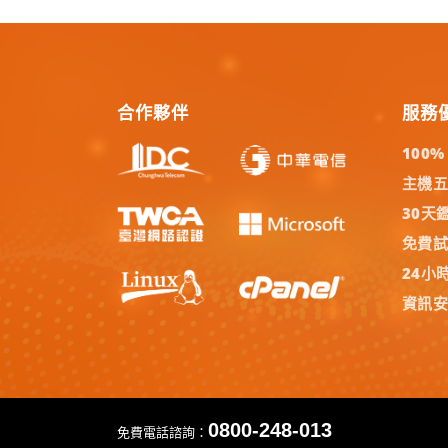
合作夥伴
服務
100
主機
30天
免費
24小
資訊
0800-248-013
免費電話諮詢：