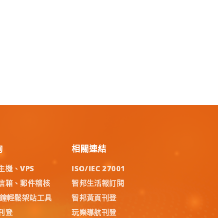
詢
相關連結
主機、VPS
ISO/IEC 27001
信箱、郵件稽核
智邦生活報訂閱
分鐘輕鬆架站工具
智邦黃頁刊登
刊登
玩樂導航刊登