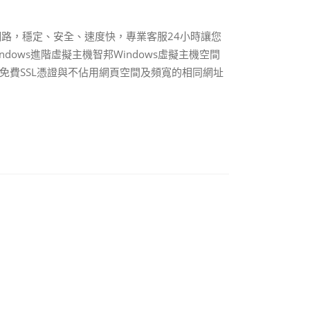
骨幹網路，穩定、安全、速度快，專業客服24小時讓您
dows進階虛擬主機智邦Windows虛擬主機空間
庫，贈送免費SSL憑證與不佔用網頁空間及頻寬的相同網址