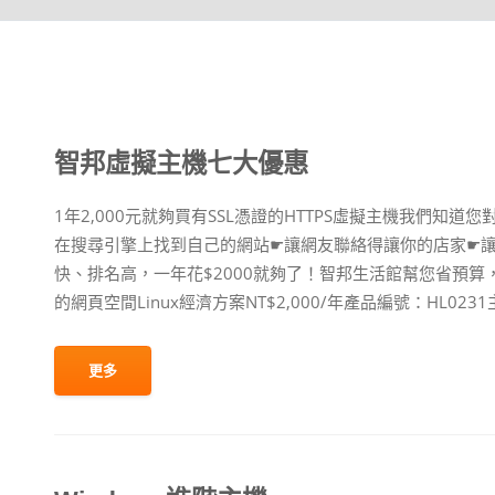
智邦虛擬主機七大優惠
1年2,000元就夠買有SSL憑證的HTTPS虛擬主機我們知
在搜尋引擎上找到自己的網站☛讓網友聯絡得讓你的店家☛
快、排名高，一年花$2000就夠了！智邦生活館幫您省預算，可
的網頁空間Linux經濟方案NT$2,000/年產品編號：HL0231主
更多