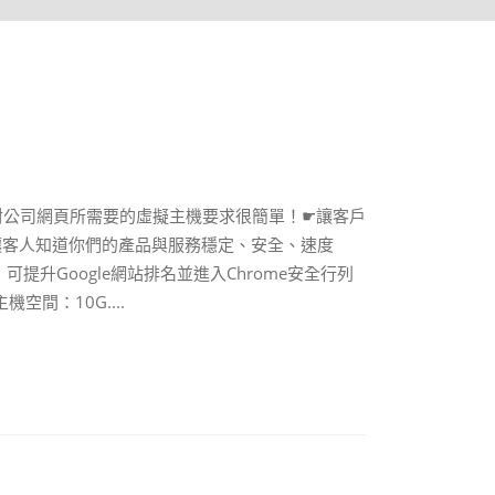
道您對公司網頁所需要的虛擬主機要求很簡單！☛讓客戶
讓客人知道你們的產品與服務穩定、安全、速度
提升Google網站排名並進入Chrome安全行列
機空間：10G....