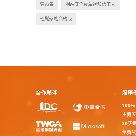
雲市集
網站安全簽章通知信工具
輕鬆架站商務版
合作夥伴
服務
100
主機
30天
免費