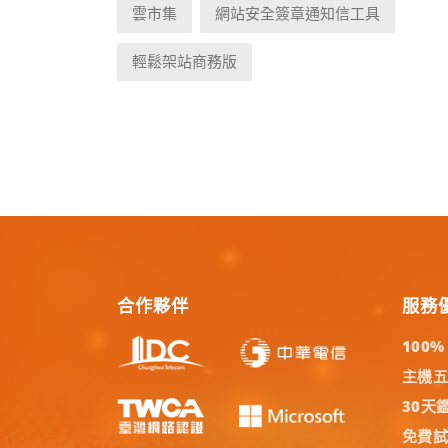
雲市集
網站安全簽章通知信工具
輕鬆架站商務版
合作夥伴
服務
100
主機
30天
免費