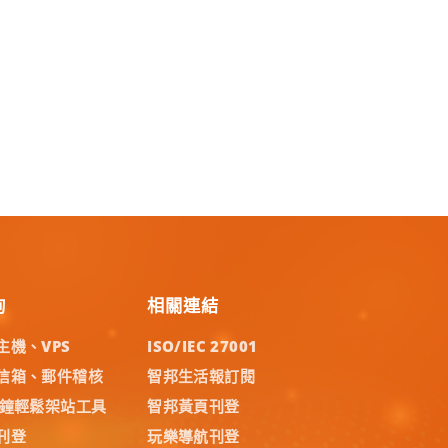
詢
相關連結
主機、VPS
ISO/IEC 27001
信箱、郵件稽核
智邦生活報訂閱
分鐘輕鬆架站工具
智邦黃頁刊登
刊登
玩樂導航刊登