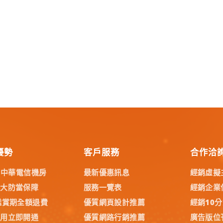
優勢
客戶服務
合作洽
% 中華電信機房
最新優惠訊息
經銷虛擬
五大防當保障
服務一覽表
經銷企業
鑑賞期全額退費
優質網頁設計推薦
經銷10
試用立即開通
優質網路行銷推薦
廣告版位