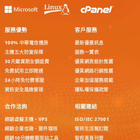
服務優勢
客戶服務
100% 中華電信機房
最新優惠訊息
主機五大防當保障
服務一覽表
30天鑑賞期全額退費
優質網頁設計推薦
免費試用立即開通
優質網路行銷推薦
24小時免付費客服
企業加值服務規範
資訊安全風險管理
隱私權保護政策
合作洽詢
相關連結
經銷虛擬主機、VPS
ISO/IEC 27001
經銷企業信箱、郵件稽核
智邦生活報訂閱
經銷10分鐘輕鬆架站工具
智邦黃頁刊登