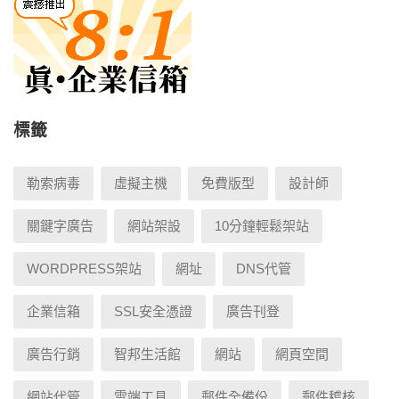
標籤
勒索病毒
虛擬主機
免費版型
設計師
關鍵字廣告
網站架設
10分鐘輕鬆架站
WORDPRESS架站
網址
DNS代管
企業信箱
SSL安全憑證
廣告刊登
廣告行銷
智邦生活館
網站
網頁空間
網站代管
雲端工具
郵件全備份
郵件稽核