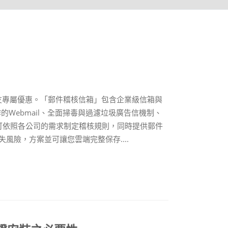
@好友專屬優惠。「郵件稽核信箱」包含企業級信箱與
作的Webmail、全面掃毒與過濾垃圾廣告信機制、
核可依照各公司的需求制定稽核規則，同時提供郵件
風險，方案並可讓您雲端完整保存....