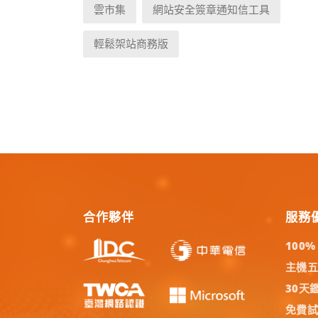
雲市集
網站安全簽章通知信工具
輕鬆架站商務版
合作夥伴
服務
100
主機
30天
免費