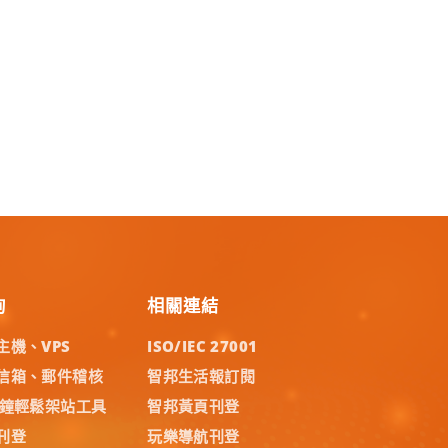
詢
相關連結
主機、VPS
ISO/IEC 27001
信箱、郵件稽核
智邦生活報訂閱
分鐘輕鬆架站工具
智邦黃頁刊登
刊登
玩樂導航刊登