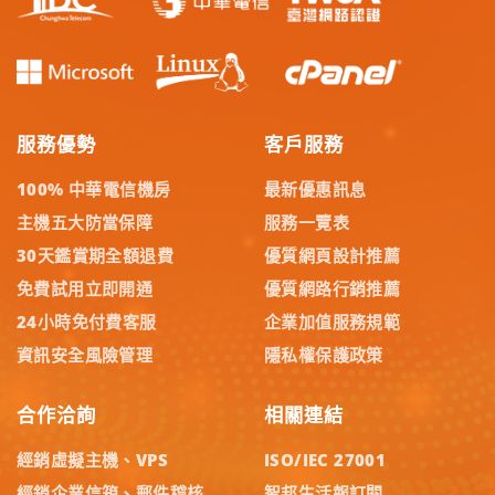
服務優勢
客戶服務
100% 中華電信機房
最新優惠訊息
主機五大防當保障
服務一覽表
30天鑑賞期全額退費
優質網頁設計推薦
免費試用立即開通
優質網路行銷推薦
24小時免付費客服
企業加值服務規範
資訊安全風險管理
隱私權保護政策
合作洽詢
相關連結
經銷虛擬主機、VPS
ISO/IEC 27001
經銷企業信箱、郵件稽核
智邦生活報訂閱