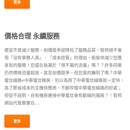
更多
價格合理 永續服務
便宜不是減少服務，削價競爭卻降低了服務品質，智邦絕不會
用「沒有業務人員」、「成本控管」的理由，偷偷地減少您應
享有的服務！您還在執著於「用不著的流量」嗎？？許多同業
仍然標榜流量超高，甚至削價競爭，但您真的賺到了嗎？中華
電信線路≠中華電信機房，別以為用了中華電信線路就一定快，
為了節省成本的主機供應商，不斷吹噓中華電信線路的好處；
但從不說明，自有機房連接中華電信會有斷線的風險？！智邦
網站代管實實在....
更多