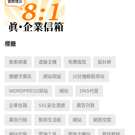
標籤
勒索病毒
虛擬主機
免費版型
設計師
關鍵字廣告
網站架設
10分鐘輕鬆架站
WORDPRESS架站
網址
DNS代管
企業信箱
SSL安全憑證
廣告刊登
廣告行銷
智邦生活館
網站
網頁空間
網站代管
雲端工具
郵件全備份
郵件稽核