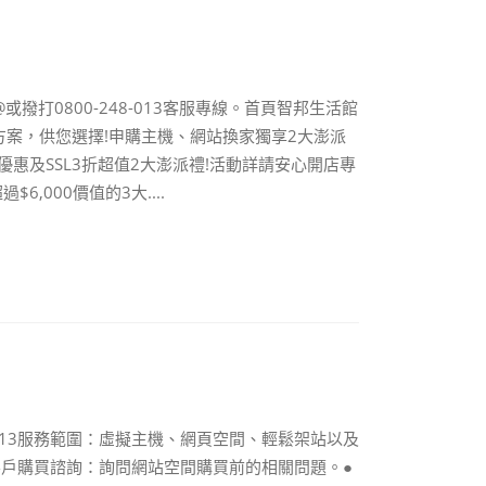
撥打0800-248-013客服專線。首頁智邦生活館
案，供您選擇!申購主機、網站換家獨享2大澎派
優惠及SSL3折超值2大澎派禮!活動詳請安心開店專
,000價值的3大....
-013服務範圍：虛擬主機、網頁空間、輕鬆架站以及
客戶購買諮詢：詢問網站空間購買前的相關問題。●