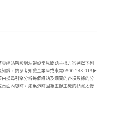
首頁網站架設網站架設常見問題主機方案選擇下列
，請參考知識企業庫或來電0800-248-013▶
經由搜尋引擎分析每個網站及網頁的各項數據的分
或頁面內容時，如果這時因為虛擬主機的頻寬太慢