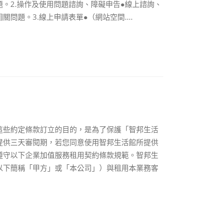
。2.操作及使用問題諮詢、障礙申告●線上諮詢、
題。3.線上申請表單●（網站空間....
這些約定條款訂立的目的，是為了保護「智邦生活
提供三天審閱期，若您同意使用智邦生活館所提供
遵守以下企業加值服務租用契約條款規範。智邦生
以下簡稱「甲方」或「本公司」）與租用本業務客