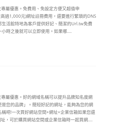
好友專屬優惠。免費用、免設定方便又超值申
費高過1,000元)網址註冊費用，還要進行繁瑣的DNS
活館特地為客戶提供好記、簡潔的Url.tw免費
時之後就可以立即使用。如果哪....
@好友專屬優惠。好的網域名稱可以提升品牌知名度網
更是您的品牌」。簡短好記的網址，能夠為您的網
稱吧!一次買好網站空間+網址+企業信箱如果您還
址，可於購買網站空間或企業信箱時一起買網....