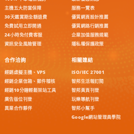
主機五大防當保障
服務一覽表
30天鑑賞期全額退費
優質網頁設計推薦
免費試用立即開通
優質網路行銷推薦
24小時免付費客服
企業加值服務規範
資訊安全風險管理
隱私權保護政策
合作洽詢
相關連結
經銷虛擬主機、VPS
ISO/IEC 27001
經銷企業信箱、郵件稽核
智邦生活報訂閱
經銷10分鐘輕鬆架站工具
智邦黃頁刊登
廣告版位刊登
玩樂導航刊登
異業合作夥伴
智邦小幫手
Google網站管理員學院