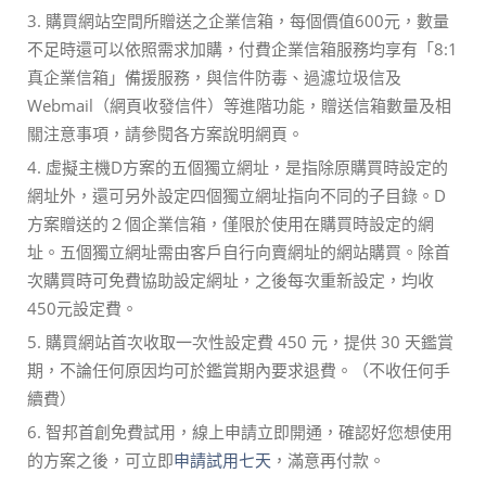
3. 購買網站空間所贈送之企業信箱，每個價值600元，數量
不足時還可以依照需求加購，付費企業信箱服務均享有「8:1
真企業信箱」備援服務，與信件防毒、過濾垃圾信及
Webmail（網頁收發信件）等進階功能，贈送信箱數量及相
關注意事項，請參閱各方案說明網頁。
4. 虛擬主機D方案的五個獨立網址，是指除原購買時設定的
網址外，還可另外設定四個獨立網址指向不同的子目錄。D
方案贈送的２個企業信箱，僅限於使用在購買時設定的網
址。五個獨立網址需由客戶自行向賣網址的網站購買。除首
次購買時可免費協助設定網址，之後每次重新設定，均收
450元設定費。
5. 購買網站首次收取一次性設定費 450 元，提供 30 天鑑賞
期，不論任何原因均可於鑑賞期內要求退費。（不收任何手
續費）
6. 智邦首創免費試用，線上申請立即開通，確認好您想使用
的方案之後，可立即
申請試用七天
，滿意再付款。