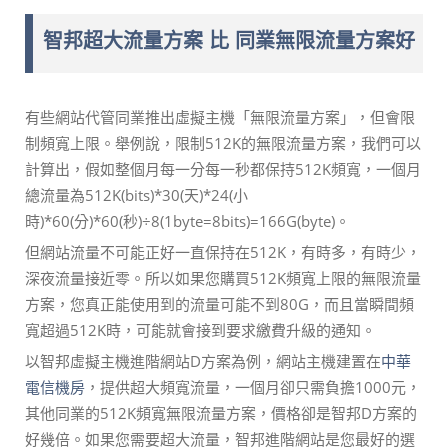
智邦超大流量方案 比 同業無限流量方案好
有些網站代管同業推出虛擬主機「無限流量方案」，但會限
制頻寬上限。舉例說，限制512K的無限流量方案，我們可以
計算出，假如整個月每一分每一秒都保持512K頻寬，一個月
總流量為512K(bits)*30(天)*24(小
時)*60(分)*60(秒)÷8(1byte=8bits)=166G(byte)。
但網站流量不可能正好一直保持在512K，有時多，有時少，
深夜流量接近零。所以如果您購買512K頻寬上限的無限流量
方案，您真正能使用到的流量可能不到80G，而且當瞬間頻
寬超過512K時，可能就會接到要求繳費升級的通知。
以智邦虛擬主機進階網站D方案為例，網站主機建置在
中華
電信機房
，提供超大頻寬流量，一個月卻只需負擔1000元，
其他同業的512K頻寬無限流量方案，價格卻是智邦D方案的
好幾倍。如果您需要超大流量，智邦進階網站是您最好的選