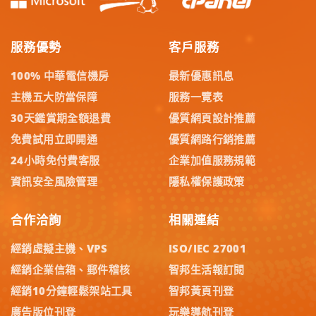
服務優勢
客戶服務
100% 中華電信機房
最新優惠訊息
主機五大防當保障
服務一覽表
30天鑑賞期全額退費
優質網頁設計推薦
免費試用立即開通
優質網路行銷推薦
24小時免付費客服
企業加值服務規範
資訊安全風險管理
隱私權保護政策
合作洽詢
相關連結
經銷虛擬主機、VPS
ISO/IEC 27001
經銷企業信箱、郵件稽核
智邦生活報訂閱
經銷10分鐘輕鬆架站工具
智邦黃頁刊登
廣告版位刊登
玩樂導航刊登