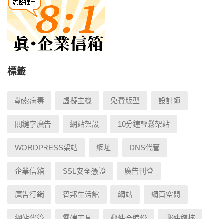
標籤
勒索病毒
虛擬主機
免費版型
設計師
關鍵字廣告
網站架設
10分鐘輕鬆架站
WORDPRESS架站
網址
DNS代管
企業信箱
SSL安全憑證
廣告刊登
廣告行銷
智邦生活館
網站
網頁空間
網站代管
雲端工具
郵件全備份
郵件稽核