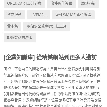
OPENCART設計專案
郵件數位簽章
弱點掃描
資安服務
LIVEMAIL
郵件S/MIME 數位憑證
雲市集
網站安全簽章通知信工具
輕鬆架站商務版
[企業知識庫] 從精美網站到更多人造訪
回想一下您自己的購物行為，是否常常在消費前先利用搜尋引
擎查詢相關介紹、評論、價格或商家資訊後才做決定？根據調
查，超過半數的消費者在購物前會先上網搜尋。反過來說，這
也代表著每次的搜尋都是一個成交機會，使用者輸入的關鍵字
就明顯表達出他們的消費需求，你的網站應該在每個決勝時刻
讓客戶看見！ 透過網路行銷，但要從哪裡下手？消費行為從搜
尋開始，網路行銷當然就從搜尋引擎下手！Google 搜尋引擎是