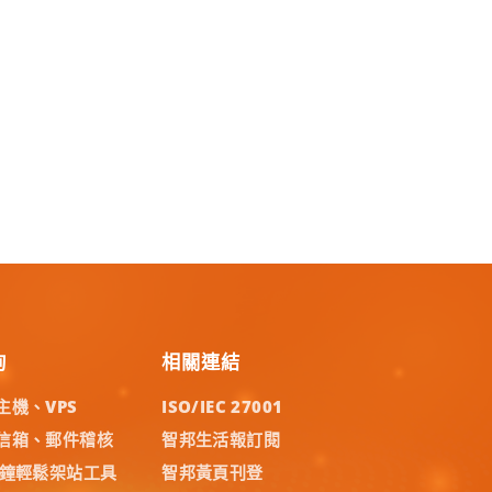
詢
相關連結
主機、VPS
ISO/IEC 27001
信箱、郵件稽核
智邦生活報訂閱
分鐘輕鬆架站工具
智邦黃頁刊登