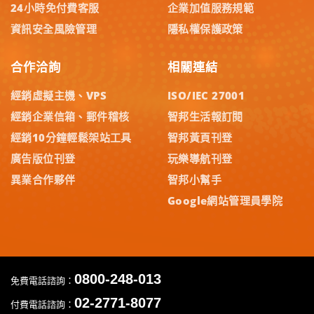
24小時免付費客服
企業加值服務規範
資訊安全風險管理
隱私權保護政策
合作洽詢
相關連結
經銷虛擬主機、VPS
ISO/IEC 27001
經銷企業信箱、郵件稽核
智邦生活報訂閱
經銷10分鐘輕鬆架站工具
智邦黃頁刊登
廣告版位刊登
玩樂導航刊登
異業合作夥伴
智邦小幫手
Google網站管理員學院
0800-248-013
免費電話諮詢：
02-2771-8077
付費電話諮詢：