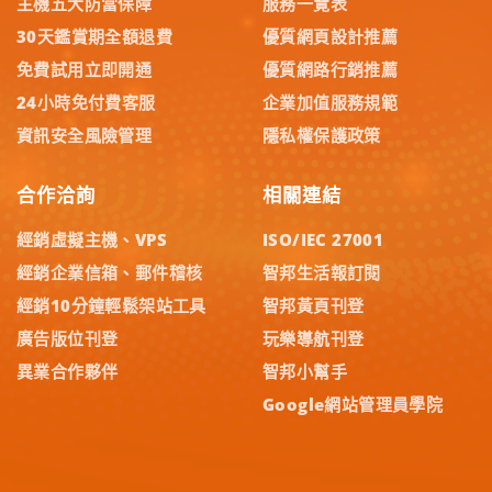
主機五大防當保障
服務一覽表
30天鑑賞期全額退費
優質網頁設計推薦
免費試用立即開通
優質網路行銷推薦
24小時免付費客服
企業加值服務規範
資訊安全風險管理
隱私權保護政策
合作洽詢
相關連結
經銷虛擬主機、VPS
ISO/IEC 27001
經銷企業信箱、郵件稽核
智邦生活報訂閱
經銷10分鐘輕鬆架站工具
智邦黃頁刊登
廣告版位刊登
玩樂導航刊登
異業合作夥伴
智邦小幫手
Google網站管理員學院