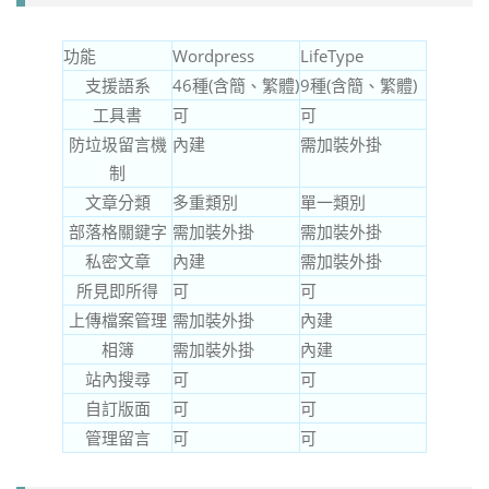
功能
Wordpress
LifeType
支援語系
46種(含簡、繁體)
9種(含簡、繁體)
工具書
可
可
防垃圾留言機
內建
需加裝外掛
制
文章分類
多重類別
單一類別
部落格關鍵字
需加裝外掛
需加裝外掛
私密文章
內建
需加裝外掛
所見即所得
可
可
上傳檔案管理
需加裝外掛
內建
相簿
需加裝外掛
內建
站內搜尋
可
可
自訂版面
可
可
管理留言
可
可