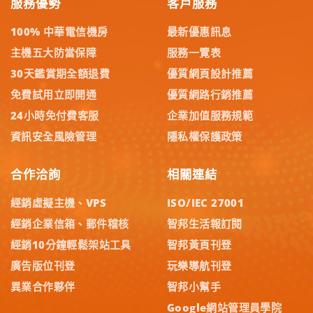
服務優勢
客戶服務
100% 中華電信機房
最新優惠訊息
主機五大防當保障
服務一覽表
30天鑑賞期全額退費
優質網頁設計推薦
免費試用立即開通
優質網路行銷推薦
24小時免付費客服
企業加值服務規範
資訊安全風險管理
隱私權保護政策
合作洽詢
相關連結
經銷虛擬主機、VPS
ISO/IEC 27001
經銷企業信箱、郵件稽核
智邦生活報訂閱
經銷10分鐘輕鬆架站工具
智邦黃頁刊登
廣告版位刊登
玩樂導航刊登
異業合作夥伴
智邦小幫手
Google網站管理員學院