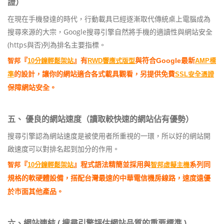
證）
在現在手機發達的時代，行動載具已經逐漸取代傳統桌上電腦成為
搜尋來源的大宗，Google搜尋引擎自然將手機的適讀性與網站安全
(https與否)列為排名主要指標。
『
』有
與符合Google最新
智邦
10分鐘輕鬆架站
RWD響應式版型
AMP標
的設計，讓你的網站適合各式載具觀看，另提供免費
準
SSL安全憑證
保障網站安全。
五、 優良的網站速度（讀取較快速的網站佔有優勢）
搜尋引擎認為網站速度是被使用者所重視的一環，所以好的網站開
啟速度可以對排名起到加分的作用。
『
』程式語法精簡並採用與
系列同
智邦
10分鐘輕鬆架站
智邦虛擬主機
規格的軟硬體設備，搭配台灣最速的中華電信機房線路，速度遠優
於市面其他產品。
六、網站連結 ( 搜尋引擎評估網站品質的重要標準 )