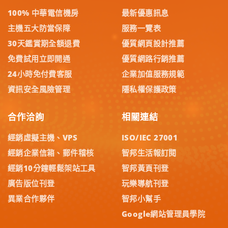
100% 中華電信機房
最新優惠訊息
主機五大防當保障
服務一覽表
30天鑑賞期全額退費
優質網頁設計推薦
免費試用立即開通
優質網路行銷推薦
24小時免付費客服
企業加值服務規範
資訊安全風險管理
隱私權保護政策
合作洽詢
相關連結
經銷虛擬主機、VPS
ISO/IEC 27001
經銷企業信箱、郵件稽核
智邦生活報訂閱
經銷10分鐘輕鬆架站工具
智邦黃頁刊登
廣告版位刊登
玩樂導航刊登
異業合作夥伴
智邦小幫手
Google網站管理員學院