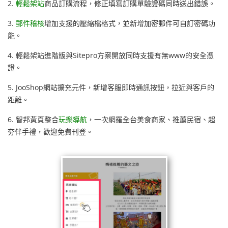
2.
輕鬆架站
商品訂購流程，修正填寫訂購單驗證碼同時送出錯誤。
3.
郵件稽核
增加支援的壓縮檔格式，並新增加密郵件可自訂密碼功
能。
4. 輕鬆架站進階版與Sitepro方案開放同時支援有無www的安全憑
證。
5. JooShop網站擴充元件，新增客服即時通訊按鈕，拉近與客戶的
距離。
6. 智邦黃頁整合
玩樂導航
，一次網羅全台美食商家、推薦民宿、超
夯伴手禮，歡迎免費刊登。