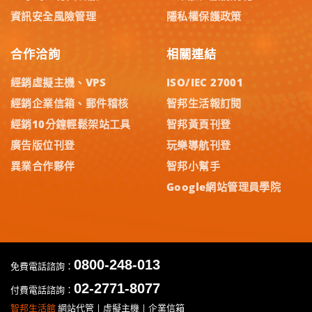
資訊安全風險管理
隱私權保護政策
合作洽詢
相關連結
經銷虛擬主機、VPS
ISO/IEC 27001
經銷企業信箱、郵件稽核
智邦生活報訂閱
經銷10分鐘輕鬆架站工具
智邦黃頁刊登
廣告版位刊登
玩樂導航刊登
異業合作夥伴
智邦小幫手
Google網站管理員學院
0800-248-013
免費電話諮詢：
02-2771-8077
付費電話諮詢：
智邦生活館
網站代管 | 虛擬主機 | 企業信箱