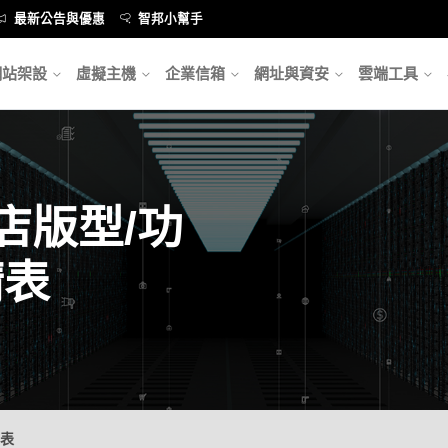
最新公告與優惠
智邦小幫手
網站架設
虛擬主機
企業信箱
網址與資安
雲端工具
開店版型/功
請表
請表