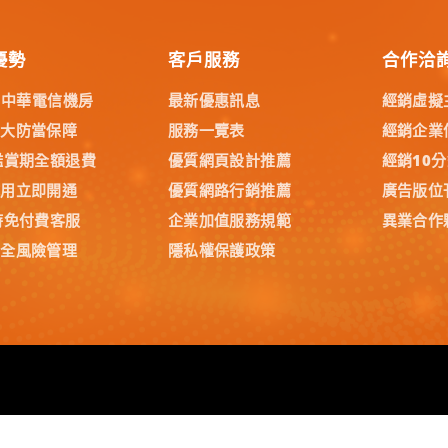
優勢
客戶服務
合作洽
% 中華電信機房
最新優惠訊息
經銷虛擬
五大防當保障
服務一覽表
經銷企業
鑑賞期全額退費
優質網頁設計推薦
經銷10
試用立即開通
優質網路行銷推薦
廣告版位
時免付費客服
企業加值服務規範
異業合作
安全風險管理
隱私權保護政策