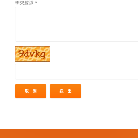
需求敘述
*