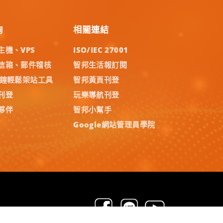
詢
相關連結
主機、VPS
ISO/IEC 27001
信箱、郵件稽核
智邦生活報訂閱
分鐘輕鬆架站工具
智邦黃頁刊登
刊登
玩樂導航刊登
夥伴
智邦小幫手
Google網站管理員學院