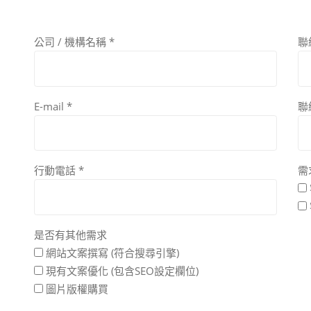
公司 / 機構名稱
*
聯
E-mail
*
聯
行動電話
*
需
是否有其他需求
網站文案撰寫 (符合搜尋引擎)
現有文案優化 (包含SEO設定欄位)
圖片版權購買