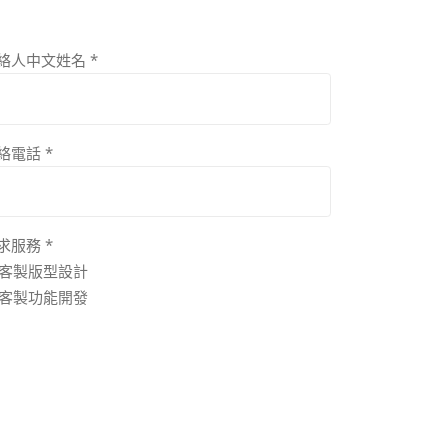
絡人中文姓名
*
絡電話
*
求服務
*
客製版型設計
客製功能開發