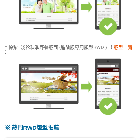
* 棕紫+淺駝秋季野餐版面 (進階版專用版型RWD ) 【
版型一覽
】
※ 熱門RWD版型推薦