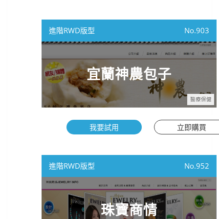
進階RWD版型
903
宜蘭神農包子
醫療保健
我要試用
立即購買
進階RWD版型
952
珠寶商情