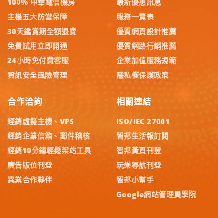
100% 中華電信機房
最新優惠訊息
主機五大防當保障
服務一覽表
30天鑑賞期全額退費
優質網頁設計推薦
免費試用立即開通
優質網路行銷推薦
24小時免付費客服
企業加值服務規範
資訊安全風險管理
隱私權保護政策
合作洽詢
相關連結
經銷虛擬主機、VPS
ISO/IEC 27001
經銷企業信箱、郵件稽核
智邦生活報訂閱
經銷10分鐘輕鬆架站工具
智邦黃頁刊登
廣告版位刊登
玩樂導航刊登
異業合作夥伴
智邦小幫手
Google網站管理員學院