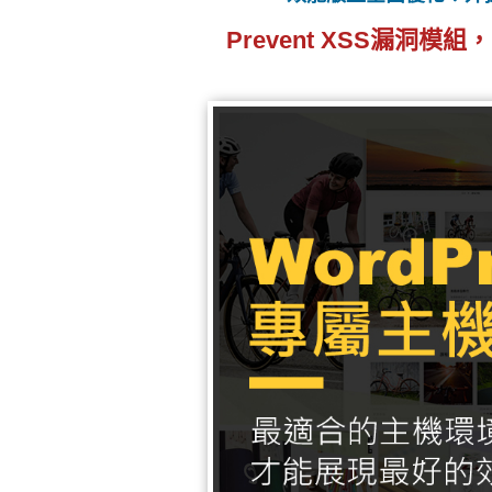
Prevent XSS漏洞