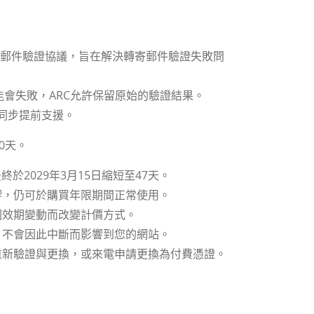
ain)是一種電子郵件驗證協議，旨在解決轉寄郵件驗證失敗問
可能會失敗，ARC允許保留原始的驗證結果。
務商同步提前支援。
00天。
終於2029年3月15日縮短至47天。
響，仍可於購買年限期間正常使用。
因效期變動而改變計價方式。
，不會因此中斷而影響到您的網站。
重新驗證與更換，或來電申請更換為付費憑證。