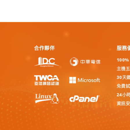
合作夥伴
服務
100
主機
30天
免費
24小
資訊