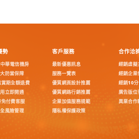
優勢
客戶服務
合作洽
% 中華電信機房
最新優惠訊息
經銷虛擬
五大防當保障
服務一覽表
經銷企業
鑑賞期全額退費
優質網頁設計推薦
經銷10
試用立即開通
優質網路行銷推薦
廣告版位
時免付費客服
企業加值服務規範
異業合作
安全風險管理
隱私權保護政策