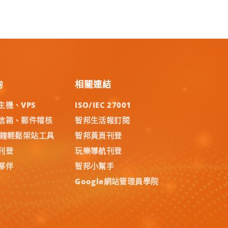
詢
相關連結
主機、VPS
ISO/IEC 27001
信箱、郵件稽核
智邦生活報訂閱
分鐘輕鬆架站工具
智邦黃頁刊登
刊登
玩樂導航刊登
夥伴
智邦小幫手
Google網站管理員學院