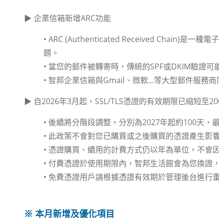
▶ 企業信箱新增ARC功能
• ARC (Authenticated Received Ch
題。
• 當您的郵件被轉寄時，傳統的SPF或DKIM驗證
• 智邦企業信箱與Gmail、微軟...等大型郵件服
▶ 自2026年3月起，SSL/TLS憑證的有效期限已縮短至2
• 後續將分階段調整，分別為2027年起約100天，最
• 此政策不會對您已購買或之後購買的憑證產生影
• 憑證購買、續用的計費方式仍以年為單位，不會
• 付費憑證於使用期限內，智邦生活館會為您換證
• 免費憑證用戶請根據憑證有效期於管理後台進行
※ 本月新增及優化項目