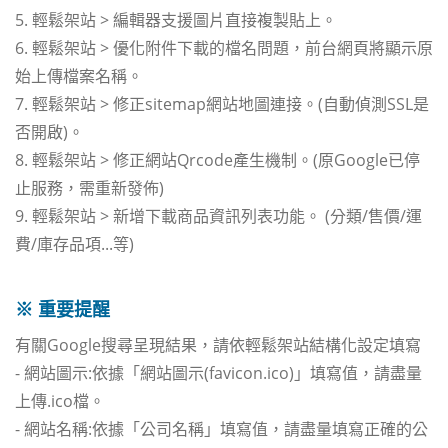
5. 輕鬆架站 > 編輯器支援圖片直接複製貼上。
6. 輕鬆架站 > 優化附件下載的檔名問題，前台網頁將顯示原
始上傳檔案名稱。
7. 輕鬆架站 > 修正sitemap網站地圖連接。(自動偵測SSL是
否開啟)。
8. 輕鬆架站 > 修正網站Qrcode產生機制。(原Google已停
止服務，需重新發佈)
9. 輕鬆架站 > 新增下載商品資訊列表功能。 (分類/售價/運
費/庫存品項...等)
※ 重要提醒
有關Google搜尋呈現結果，請依輕鬆架站結構化設定填寫
- 網站圖示:依據「網站圖示(favicon.ico)」填寫值，請盡量
上傳.ico檔。
- 網站名稱:依據「公司名稱」填寫值，請盡量填寫正確的公