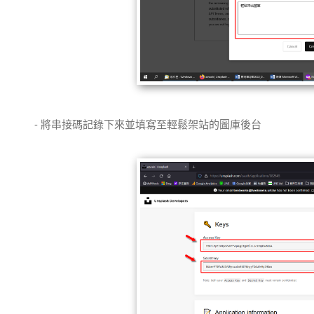
- 將串接碼記錄下來並填寫至輕鬆架站的圖庫後台