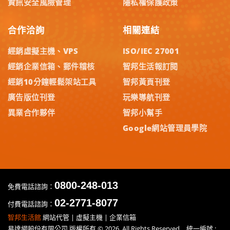
資訊安全風險管理
隱私權保護政策
合作洽詢
相關連結
經銷虛擬主機、VPS
ISO/IEC 27001
經銷企業信箱、郵件稽核
智邦生活報訂閱
經銷10分鐘輕鬆架站工具
智邦黃頁刊登
廣告版位刊登
玩樂導航刊登
異業合作夥伴
智邦小幫手
Google網站管理員學院
0800-248-013
免費電話諮詢：
02-2771-8077
付費電話諮詢：
智邦生活館
網站代管 | 虛擬主機 | 企業信箱
易達網股份有限公司 版權所有 © 2026. All Rights Reserved 統一編號 :