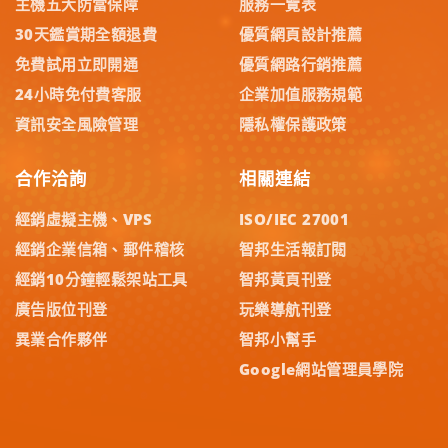
主機五大防當保障
服務一覽表
30天鑑賞期全額退費
優質網頁設計推薦
免費試用立即開通
優質網路行銷推薦
24小時免付費客服
企業加值服務規範
資訊安全風險管理
隱私權保護政策
合作洽詢
相關連結
經銷虛擬主機、VPS
ISO/IEC 27001
經銷企業信箱、郵件稽核
智邦生活報訂閱
經銷10分鐘輕鬆架站工具
智邦黃頁刊登
廣告版位刊登
玩樂導航刊登
異業合作夥伴
智邦小幫手
Google網站管理員學院