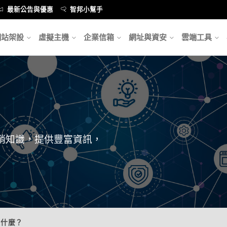
最新公告與優惠
智邦小幫手
網站架設
虛擬主機
企業信箱
網址與資安
雲端工具
銷知識，提供豐富資訊，
是什麼？