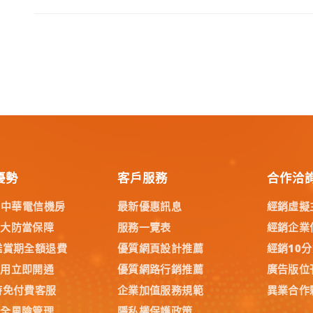
優勢
客戶服務
合作洽
% 中華電信機房
最新優惠訊息
經銷虛擬
五大防當保障
服務一覽表
經銷企業
鑑賞期全額退費
優質網頁設計推薦
經銷10
試用立即開通
優質網路行銷推薦
廣告版位
時免付費客服
企業加值服務規範
異業合作
安全風險管理
隱私權保護政策