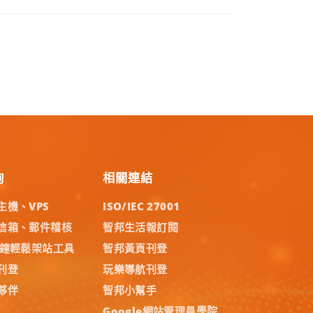
詢
相關連結
主機、VPS
ISO/IEC 27001
信箱、郵件稽核
智邦生活報訂閱
分鐘輕鬆架站工具
智邦黃頁刊登
刊登
玩樂導航刊登
夥伴
智邦小幫手
Google網站管理員學院