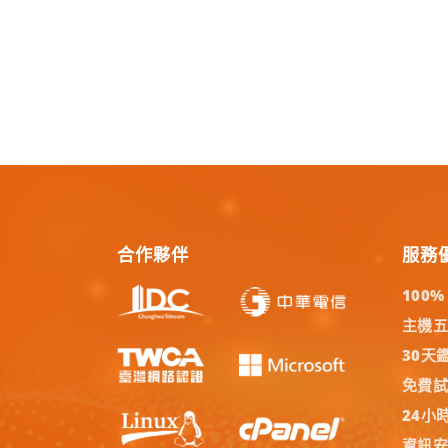
合作夥伴
服務
100
主機
30天
免費
24小
資訊