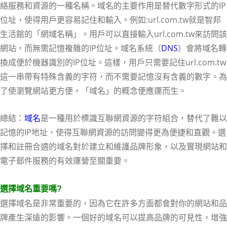
絡服務和資源的一種名稱。域名的主要作用是替代數字形式的IP
位址，使得用戶更容易記住和輸入。例如:url.com.tw就是智邦
生活館的「網域名稱」。用戶可以直接輸入url.com.tw來訪問該
網站，而無需記憶複雜的IP位址。域名系統（
DNS
）會將域名轉
換成便於機器識別的IP位址。這樣，用戶只需要記住url.com.tw
這一串帶有特殊含義的字符，而不需要記憶沒有含義的數字。為
了使瀏覽網站更方便，「域名」的概念便應運而生。
總結：
域名
是一種用於標識互聯網資源的字符組合，替代了難以
記憶的IP地址，使得互聯網資源的訪問變得更為便捷和直觀。選
擇和註冊合適的域名對於建立和維護品牌形象，以及實現網站和
電子郵件服務的有效運營至關重要。
選擇域名重要嗎?
選擇域名是非常重要的，因為它在許多方面都會對你的網站和品
牌產生深遠的影響。一個好的域名可以提高品牌的可見性，增強