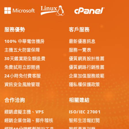
服務優勢
客戶服務
100% 中華電信機房
最新優惠訊息
主機五大防當保障
服務一覽表
30天鑑賞期全額退費
優質網頁設計推薦
免費試用立即開通
優質網路行銷推薦
24小時免付費客服
企業加值服務規範
資訊安全風險管理
隱私權保護政策
合作洽詢
相關連結
經銷虛擬主機、VPS
ISO/IEC 27001
經銷企業信箱、郵件稽核
智邦生活報訂閱
經銷10分鐘輕鬆架站工具
智邦黃頁刊登